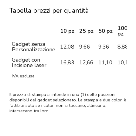
Tabella prezzi per quantità
100
10 pz
25 pz
50 pz
pz
Gadget senza
12,08
9,66
9,36
8,88
Personalizzazione
Gadget con
16,83
12,66
11,10
10,10
Incisione laser
IVA esclusa
Il prezzo di stampa si intende in una (1) delle posizioni
disponibili del gadget selezionato. La stampa a due colori è
fattibile solo se i colori non si toccano, allineano,
intersecano tra loro.