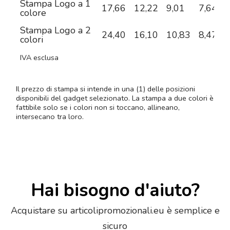
Stampa Logo a 1
17,66
12,22
9,01
7,64
6
colore
Stampa Logo a 2
24,40
16,10
10,83
8,47
7
colori
IVA esclusa
Il prezzo di stampa si intende in una (1) delle posizioni
disponibili del gadget selezionato. La stampa a due colori è
fattibile solo se i colori non si toccano, allineano,
intersecano tra loro.
Hai bisogno d'aiuto?
Acquistare su articolipromozionali.eu è semplice e
sicuro