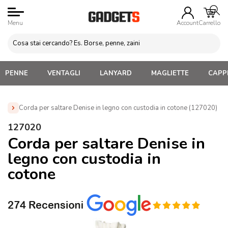
Menu
Account
Carrello
PENNE
VENTAGLI
LANYARD
MAGLIETTE
CAPPE
Corda per saltare Denise in legno con custodia in cotone (127020)
Home
»
Gadget per Bambini Personalizzati
»
Giochi da
127020
esterno Personalizzati
»
Corda per saltare Denise in legno con
Corda per saltare Denise in
custodia in cotone (127020)
legno con custodia in
cotone