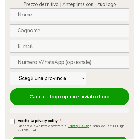
con
Prezzo definitivo | Anteprima con il tuo logo
custodia
in
cotone
quantità
Carica il logo oppure invialo dopo
Accetto la privacy policy
*
Dichiaro di aver letto e accettato la
Privacy Policy
ai sensi dell'art.13 D.lgs
2016/679 GDPR