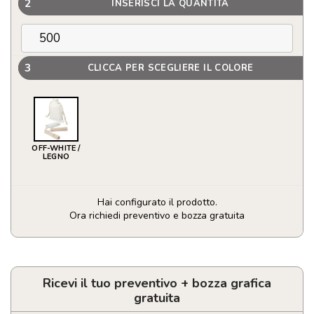
2
INSERISCI LA QUANTITÀ
3
CLICCA PER SCEGLIERE IL COLORE
OFF-WHITE /
LEGNO
Hai configurato il prodotto.
Ora richiedi preventivo e bozza gratuita
Corda
per
saltare
Denise
Ricevi il tuo preventivo + bozza grafica
in
gratuita
legno