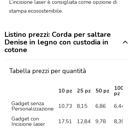
L’incisione laser è consigliata come opzione di
stampa ecosostenibile.
Listino prezzi: Corda per saltare
Denise in legno con custodia in
cotone
Tabella prezzi per quantità
100
10 pz
25 pz
50 pz
pz
Gadget senza
10,73
8,15
6,86
6,44
6
Personalizzazione
Gadget con
17,51
12,84
9,78
8,39
7
Incisione laser