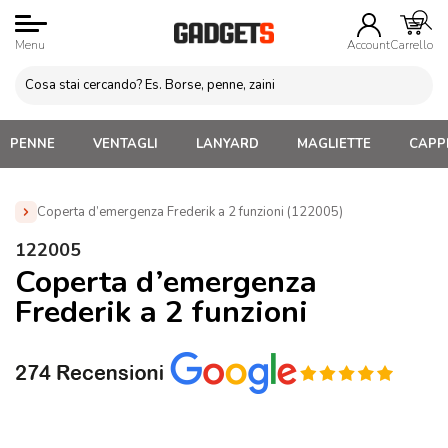
Menu
Account
Carrello
PENNE
VENTAGLI
LANYARD
MAGLIETTE
CAPPE
Coperta d’emergenza Frederik a 2 funzioni (122005)
Home
»
Gadget Eventi sportivi sicurezza
»
Cerotti e set
122005
primo soccorso
»
Coperta d’emergenza Frederik a 2 funzioni
Coperta d’emergenza
(122005)
Frederik a 2 funzioni