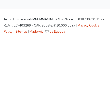
Tutti i diritti riservati MM IMMAGINE SRL - P.Iva e CF 03873070134 - -
REA n. LC-403269 - CAP. Sociale: € 10.000,00 i.v. |
Privacy Cookie
Policy
-
Sitemap
|
Made with
by Egogea