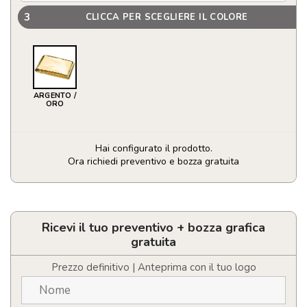
3
CLICCA PER SCEGLIERE IL COLORE
ARGENTO /
ORO
Hai configurato il prodotto.
Ora richiedi preventivo e bozza gratuita
Coperta
d'emergenza
Frederik
a
Ricevi il tuo preventivo + bozza grafica
2
gratuita
funzioni
quantità
Prezzo definitivo | Anteprima con il tuo logo