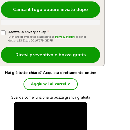
Carica il logo oppure invialo dopo
Accetto la privacy policy
*
Dichiaro di aver letto e accettato la
Privacy Policy
ai sensi
dell'art.13 D.lgs 2016/679 GDPR
Hai già tutto chiaro? Acquista direttamente online
Aggiungi al carrello
Guarda come funziona la bozza grafica gratuita