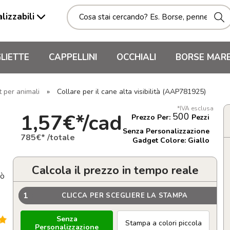
lizzabili
LIETTE
CAPPELLINI
OCCHIALI
BORSE MAR
 per animali
»
Collare per il cane alta visibilità (AAP781925)
*IVA esclusa
1,57€*/cad
500
Prezzo Per:
Pezzi
Senza Personalizzazione
785€* /totale
Gadget Colore: Giallo
Calcola il prezzo in tempo reale
uò
1
CLICCA PER SCEGLIERE LA STAMPA
Senza
Stampa a colori piccola
Personalizzazione