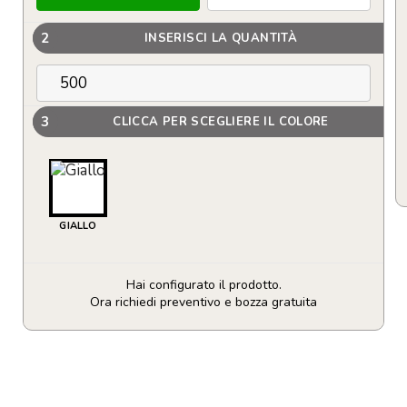
2
INSERISCI LA QUANTITÀ
3
CLICCA PER SCEGLIERE IL COLORE
GIALLO
Hai configurato il prodotto.
Ora richiedi preventivo e bozza gratuita
Collare
per
il
cane
alta