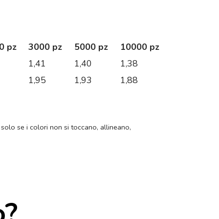
0 pz
3000 pz
5000 pz
10000 pz
1
1,41
1,40
1,38
2
1,95
1,93
1,88
 solo se i colori non si toccano, allineano,
o?