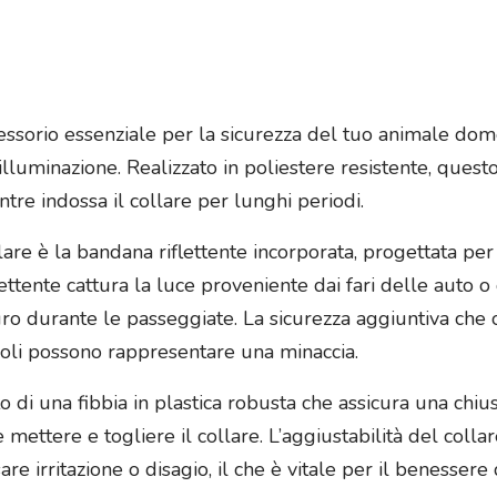
 accessorio essenziale per la sicurezza del tuo animale do
 illuminazione. Realizzato in poliestere resistente, ques
re indossa il collare per lunghi periodi.
lare è la bandana riflettente incorporata, progettata per
ttente cattura la luce proveniente dai fari delle auto o 
uro durante le passeggiate. La sicurezza aggiuntiva che 
ricoli possono rappresentare una minaccia.
to di una fibbia in plastica robusta che assicura una chiu
ettere e togliere il collare. L’aggiustabilità del collar
 irritazione o disagio, il che è vitale per il benessere