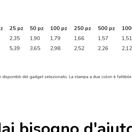
pz
25 pz
50 pz
100 pz
250 pz
500 pz
100
2,35
1,90
1,79
1,66
1,57
1,5
5,39
3,65
2,98
2,52
2,26
2,1
ni disponibili del gadget selezionato. La stampa a due colori è fattibile
ai bisogno d'aiut