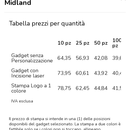
Midland
Tabella prezzi per quantità
100
10 pz
25 pz
50 pz
pz
Gadget senza
64,35
56,93
42,08
39,60
Personalizzazione
Gadget con
73,95
60,61
43,92
40,48
Incisione laser
Stampa Logo a 1
78,75
62,45
44,84
41,57
colore
IVA esclusa
Il prezzo di stampa si intende in una (1) delle posizioni
disponibili del gadget selezionato. La stampa a due colori è
fattibile solo se i colori non si toccano, allineano,