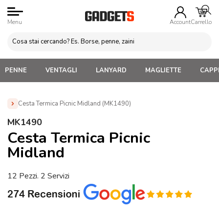
Menu
Account
Carrello
PENNE
VENTAGLI
LANYARD
MAGLIETTE
CAPPE
Cesta Termica Picnic Midland (MK1490)
Home
»
Gadget Cucina
»
Accessori Pic-Nic
»
Cesta
MK1490
Termica Picnic Midland (MK1490)
Cesta Termica Picnic
Midland
12 Pezzi. 2 Servizi