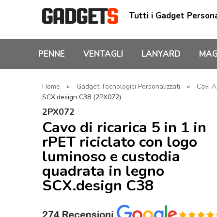
Tutti i Gadget Persona
PENNE
VENTAGLI
LANYARD
MAG
Home
»
Gadget Tecnologici Personalizzati
»
Cavi A
SCX.design C38 (2PX072)
2PX072
Cavo di ricarica 5 in 1 in
rPET riciclato con logo
luminoso e custodia
quadrata in legno
SCX.design C38