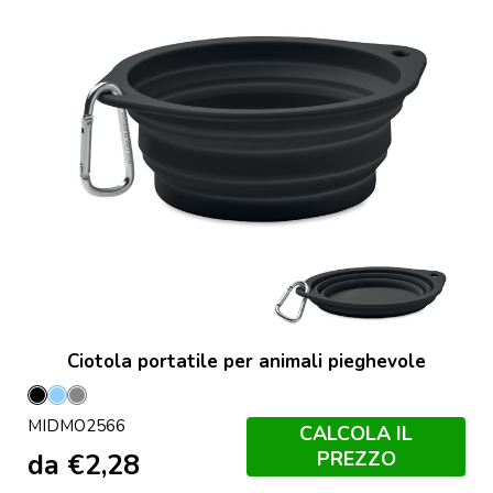
Ciotola portatile per animali pieghevole
Nero
Blu
Grigio
MIDMO2566
Bambino
Pietra
CALCOLA IL
PREZZO
da
€
2,28