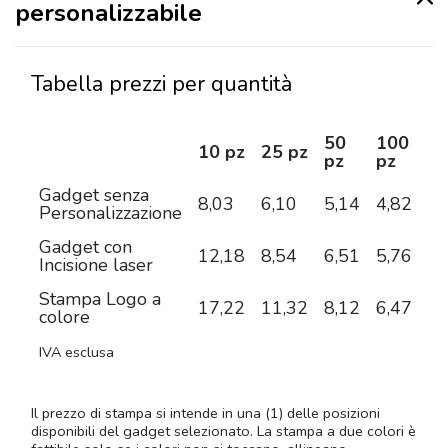
personalizzabile
Tabella prezzi per quantità
50
100
2
10 pz
25 pz
pz
pz
pz
Gadget senza
8,03
6,10
5,14
4,82
4,
Personalizzazione
Gadget con
12,18
8,54
6,51
5,76
5,
Incisione laser
Stampa Logo a
17,22
11,32
8,12
6,47
5,
colore
IVA esclusa
Il prezzo di stampa si intende in una (1) delle posizioni
disponibili del gadget selezionato. La stampa a due colori è