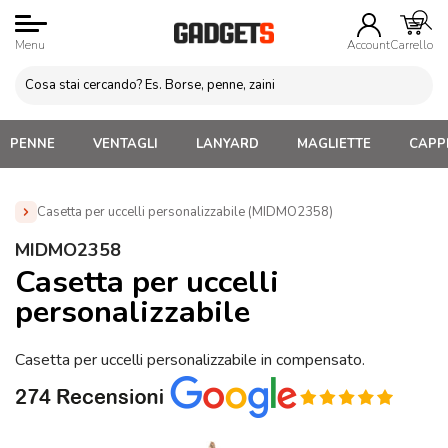
Menu
Account
Carrello
PENNE
VENTAGLI
LANYARD
MAGLIETTE
CAPPE
Casetta per uccelli personalizzabile (MIDMO2358)
Home
»
Gadget per animali Personalizzati
»
Gadget per
MIDMO2358
animali
»
Casetta per uccelli personalizzabile (MIDMO2358)
Casetta per uccelli
personalizzabile
Casetta per uccelli personalizzabile in compensato.