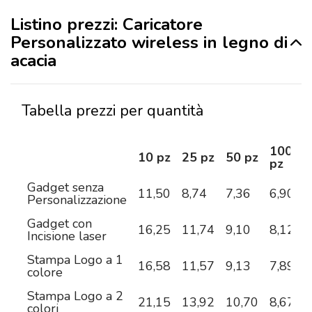
Listino prezzi: Caricatore
Personalizzato wireless in legno di
acacia
Tabella prezzi per quantità
100
10 pz
25 pz
50 pz
pz
Gadget senza
11,50
8,74
7,36
6,90
6
Personalizzazione
Gadget con
16,25
11,74
9,10
8,12
7
Incisione laser
Stampa Logo a 1
16,58
11,57
9,13
7,89
7
colore
Stampa Logo a 2
21,15
13,92
10,70
8,67
7
colori