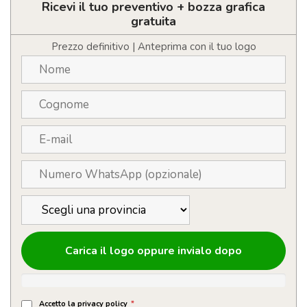
in
Ricevi il tuo preventivo + bozza grafica
legno
gratuita
di
acacia
Prezzo definitivo | Anteprima con il tuo logo
quantità
Carica il logo oppure invialo dopo
Accetto la privacy policy
*