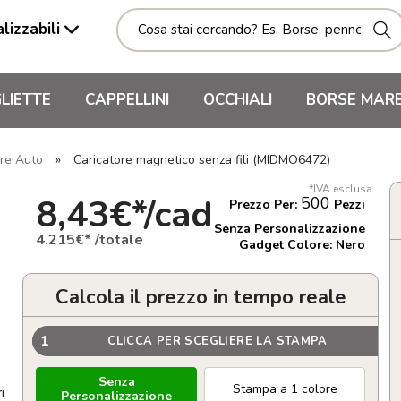
lizzabili
LIETTE
CAPPELLINI
OCCHIALI
BORSE MAR
are Auto
»
Caricatore magnetico senza fili (MIDMO6472)
*IVA esclusa
8,43€*/cad
500
Prezzo Per:
Pezzi
Senza Personalizzazione
4.215€* /totale
Gadget Colore: Nero
Calcola il prezzo in tempo reale
1
CLICCA PER SCEGLIERE LA STAMPA
Senza
Stampa a 1 colore
i
Personalizzazione