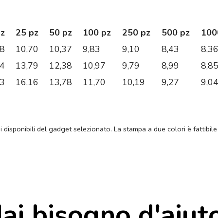
pz
25 pz
50 pz
100 pz
250 pz
500 pz
100
38
10,70
10,37
9,83
9,10
8,43
8,3
74
13,79
12,38
10,97
9,79
8,99
8,8
33
16,16
13,78
11,70
10,19
9,27
9,0
ni disponibili del gadget selezionato. La stampa a due colori è fattibile
ai bisogno d'aiut