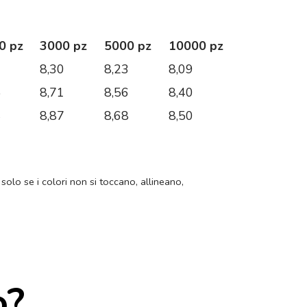
0 pz
3000 pz
5000 pz
10000 pz
6
8,30
8,23
8,09
5
8,71
8,56
8,40
4
8,87
8,68
8,50
 solo se i colori non si toccano, allineano,
o?