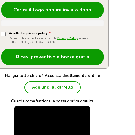
Carica il logo oppure invialo dopo
Accetto la privacy policy
*
Dichiaro di aver letto e accettato la
Privacy Policy
ai sensi
dell'art.13 D.lgs 2016/679 GDPR
Hai già tutto chiaro? Acquista direttamente online
Aggiungi al carrello
Guarda come funziona la bozza grafica gratuita