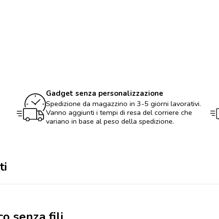
senza
fili
quantità
Gadget senza personalizzazione
Spedizione da magazzino in 3-5 giorni lavorativi.
Vanno aggiunti i tempi di resa del corriere che
variano in base al peso della spedizione.
ti
o senza fili