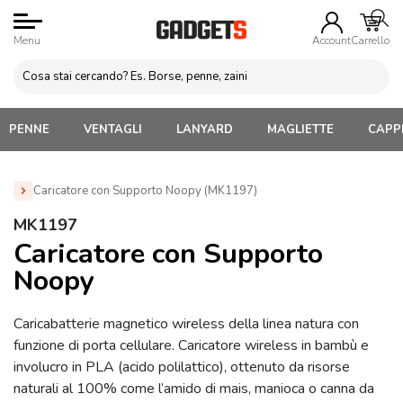
Menu
Account
Carrello
PENNE
VENTAGLI
LANYARD
MAGLIETTE
CAPPE
Caricatore con Supporto Noopy (MK1197)
Home
»
Gadget Tecnologici Personalizzati
»
Caricatori
MK1197
Wireless In Legno ed Ecologici
»
Caricatore con Supporto
Caricatore con Supporto
Noopy (MK1197)
Noopy
Caricabatterie magnetico wireless della linea natura con
funzione di porta cellulare. Caricatore wireless in bambù e
involucro in PLA (acido polilattico), ottenuto da risorse
naturali al 100% come l’amido di mais, manioca o canna da