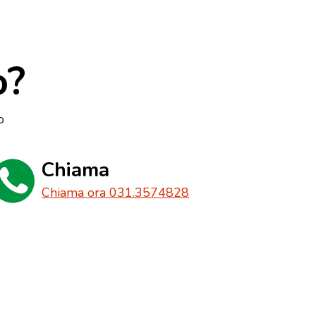
o?
o
Chiama
Chiama ora 031.3574828