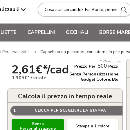
lizzabili
LIETTE
CAPPELLINI
OCCHIALI
BORSE MAR
i Personalizzabili
»
Cappellino da pescatore con interno in pile per
*IVA esclusa
2,61€*/cad
500
Prezzo Per:
Pezzi
Senza Personalizzazione
1.305€* /totale
Gadget Colore: Blu
Calcola il prezzo in tempo reale
1
CLICCA PER SCEGLIERE LA STAMPA
Senza
Stampa a 1 colore
Personalizzazione