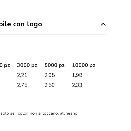
bile con logo
0 pz
3000 pz
5000 pz
10000 pz
7
2,21
2,05
1,98
3
2,75
2,50
2,33
 solo se i colori non si toccano, allineano,