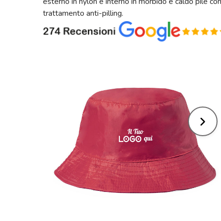
esterno in nylon e interno in morbido e caldo pile co
trattamento anti-pilling.