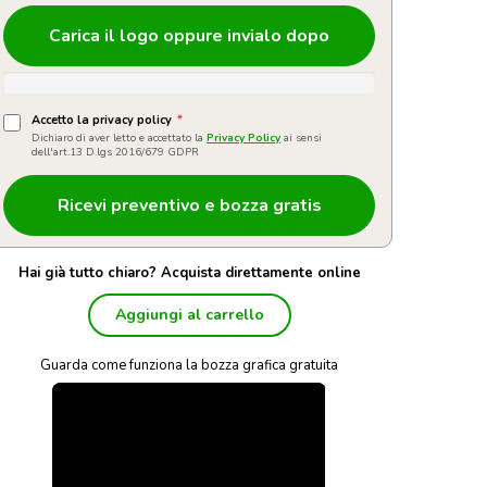
Carica il logo oppure invialo dopo
Accetto la privacy policy
*
Dichiaro di aver letto e accettato la
Privacy Policy
ai sensi
dell'art.13 D.lgs 2016/679 GDPR
Hai già tutto chiaro? Acquista direttamente online
Aggiungi al carrello
Guarda come funziona la bozza grafica gratuita