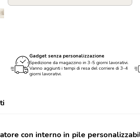
Cappellino
da
pescatore
con
interno
in
pile
personalizzabile
con
Gadget senza personalizzazione
logo
Spedizione da magazzino in 3-5 giorni lavorativi.
quantità
Vanno aggiunti i tempi di resa del corriere di 3-4
giorni lavorativi.
ti
atore con interno in pile personalizzabi