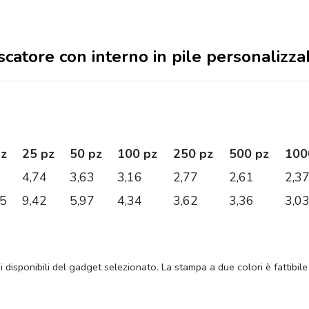
scatore con interno in pile personalizza
pz
25 pz
50 pz
100 pz
250 pz
500 pz
100
4,74
3,63
3,16
2,77
2,61
2,3
05
9,42
5,97
4,34
3,62
3,36
3,0
ni disponibili del gadget selezionato. La stampa a due colori è fattibile