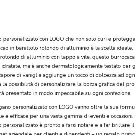
personalizzato con LOGO che non solo curi e protegga le
cao in barattolo rotondo di alluminio è la scelta ideale. 
 rotondo di alluminio con tappo a vite, questo burroca
idratate, ma è anche dermatologicamente testato per g
o sapore di vaniglia aggiunge un tocco di dolcezza ad ogn
la possibilità di personalizzare la bozza grafica del pro
arà presentato in modo impeccabile su ogni confezione.
gano personalizzato con LOGO vanno oltre la sua formul
e e efficace per una vasta gamma di eventi e occasioni. C
personalizzato è pronto a farsi notare e a far brillare i
et aziendale per clienti e dipendenti – un regalo pratic