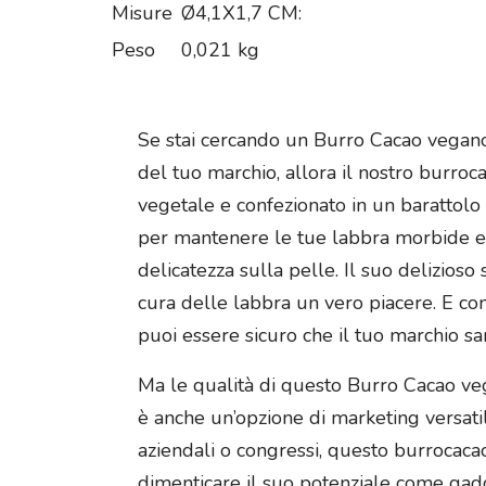
Misure
Ø4,1X1,7 CM:
Peso
0,021 kg
Se stai cercando un Burro Cacao vegano 
del tuo marchio, allora il nostro burroca
vegetale e confezionato in un barattolo
per mantenere le tue labbra morbide e 
delicatezza sulla pelle. Il suo delizios
cura delle labbra un vero piacere. E con 
puoi essere sicuro che il tuo marchio s
Ma le qualità di questo Burro Cacao ve
è anche un’opzione di marketing versatil
aziendali o congressi, questo burrocacao 
dimenticare il suo potenziale come gadg