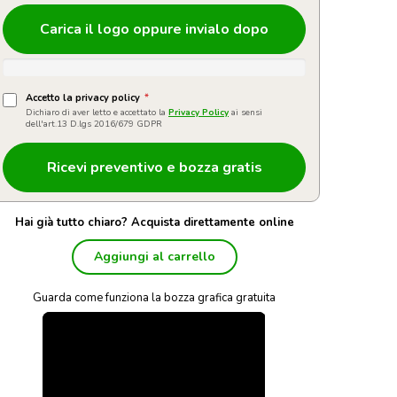
Carica il logo oppure invialo dopo
Accetto la privacy policy
*
Dichiaro di aver letto e accettato la
Privacy Policy
ai sensi
dell'art.13 D.lgs 2016/679 GDPR
Hai già tutto chiaro? Acquista direttamente online
Aggiungi al carrello
Guarda come funziona la bozza grafica gratuita