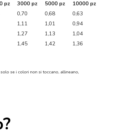
0 pz
3000 pz
5000 pz
10000 pz
8
0,70
0,68
0,63
7
1,11
1,01
0,94
6
1,27
1,13
1,04
7
1,45
1,42
1,36
 solo se i colori non si toccano, allineano,
o?