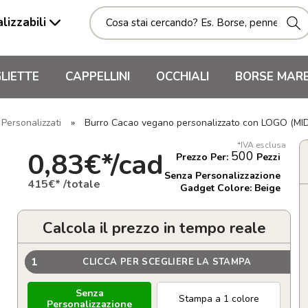
lizzabili
LIETTE
CAPPELLINI
OCCHIALI
BORSE MAR
Personalizzati
»
Burro Cacao vegano personalizzato con LOGO (M
*IVA esclusa
0,83€*/cad
500
Prezzo Per:
Pezzi
Senza Personalizzazione
415€* /totale
Gadget Colore: Beige
Calcola il prezzo in tempo reale
1
CLICCA PER SCEGLIERE LA STAMPA
Senza
Stampa a 1 colore
Personalizzazione