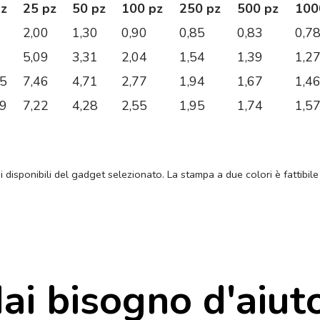
pz
25 pz
50 pz
100 pz
250 pz
500 pz
100
2,00
1,30
0,90
0,85
0,83
0,7
5,09
3,31
2,04
1,54
1,39
1,2
45
7,46
4,71
2,77
1,94
1,67
1,4
69
7,22
4,28
2,55
1,95
1,74
1,5
ni disponibili del gadget selezionato. La stampa a due colori è fattibile
ai bisogno d'aiut