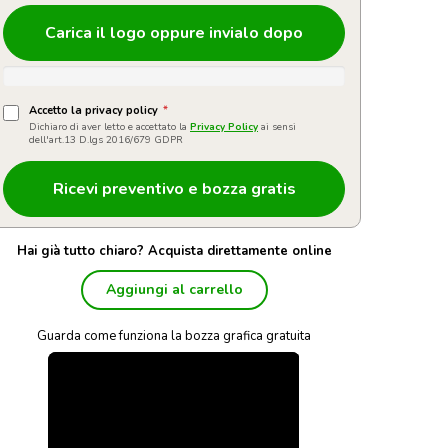
Carica il logo oppure invialo dopo
Accetto la privacy policy
*
Dichiaro di aver letto e accettato la
Privacy Policy
ai sensi
dell'art.13 D.lgs 2016/679 GDPR
Hai già tutto chiaro? Acquista direttamente online
Aggiungi al carrello
Guarda come funziona la bozza grafica gratuita