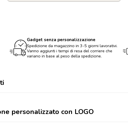
Braccialetto
in
silicone
personalizzato
con
LOGO
quantità
Gadget senza personalizzazione
Spedizione da magazzino in 3-5 giorni lavorativi.
Vanno aggiunti i tempi di resa del corriere che
variano in base al peso della spedizione.
ti
licone personalizzato con LOGO