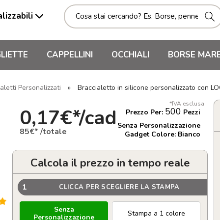
lizzabili
LIETTE
CAPPELLINI
OCCHIALI
BORSE MAR
aletti Personalizzati
»
Braccialetto in silicone personalizzato con
*IVA esclusa
0,17€*/cad
500
Prezzo Per:
Pezzi
Senza Personalizzazione
85€* /totale
Gadget Colore: Bianco
Calcola il prezzo in tempo reale
1
CLICCA PER SCEGLIERE LA STAMPA
Senza
Stampa a 1 colore
Personalizzazione