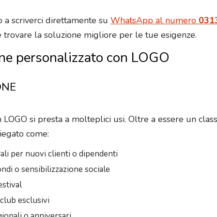
mo a scriverci direttamente su
WhatsApp al numero
031
 trovare la soluzione migliore per le tue esigenze.
icone personalizzato con LOGO
ONE
on LOGO si presta a molteplici usi. Oltre a essere un cla
piegato come:
li per nuovi clienti o dipendenti
ndi o sensibilizzazione sociale
estival
club esclusivi
ionali o anniversari