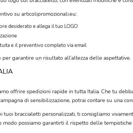
tuo logo sul braccialetto, con eventuali modifiche e cons
ntivo su articolipromozionali.eu:
ore desiderato e allega il tuo LOGO
zzazione
tuita e il preventivo completo via email
per garantire un risultato all’altezza delle aspettative.
ALIA
amo offrire spedizioni rapide in tutta Italia. Che tu debba
ampagna di sensibilizzazione, potrai contare su una con
tuoi braccialetti personalizzati, ti consigliamo vivamente
o modo possiamo garantirti il rispetto delle tempistiche r