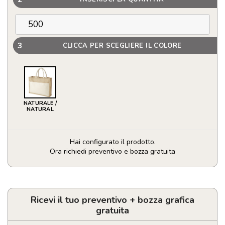
3
CLICCA PER SCEGLIERE IL COLORE
NATURALE /
NATURAL
Hai configurato il prodotto.
Ora richiedi preventivo e bozza gratuita
Borsa
in
cotone
e
Ricevi il tuo preventivo + bozza grafica
juta
gratuita
molto