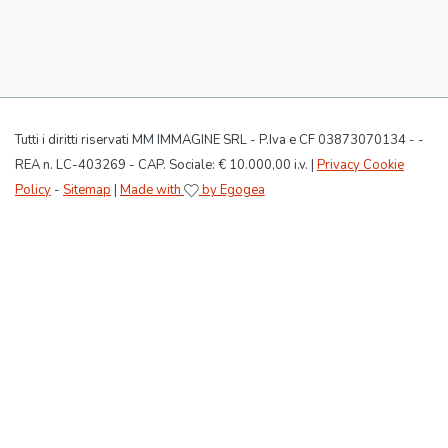
Tutti i diritti riservati MM IMMAGINE SRL - P.Iva e CF 03873070134 - -
REA n. LC-403269 - CAP. Sociale: € 10.000,00 i.v. |
Privacy Cookie
Policy
-
Sitemap
|
Made with
by Egogea