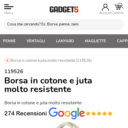
Menu
Account
Carrello
PENNE
VENTAGLI
LANYARD
MAGLIETTE
CAPPE
Borsa in cotone e juta molto resistente (119526)
Home
»
Borse e Sacche Personalizzate
»
Borse Juta e
119526
Paglia Personalizzate
»
Borsa in cotone e juta molto resistente
Borsa in cotone e juta
(119526)
molto resistente
Borsa in cotone e juta molto resistente