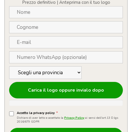
resistente
Prezzo definitivo | Anteprima con il tuo logo
quantità
Carica il logo oppure invialo dopo
Accetto la privacy policy
*
Dichiaro di aver letto e accettato la
Privacy Policy
ai sensi dell'art.13 D.lgs
2016/679 GDPR