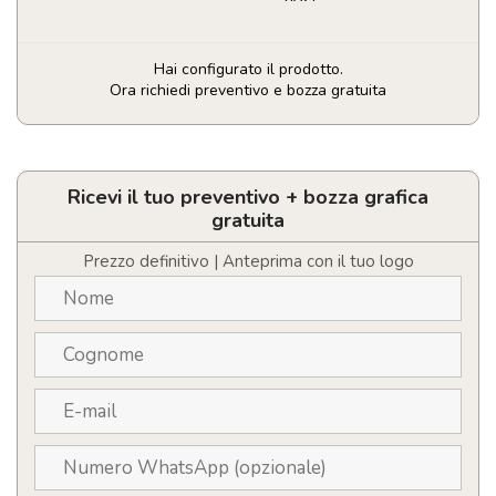
Hai configurato il prodotto.
Ora richiedi preventivo e bozza gratuita
Borraccia
termica
personalizzabile
con
Ricevi il tuo preventivo + bozza grafica
logo
gratuita
da
500ml
Prezzo definitivo | Anteprima con il tuo logo
in
acciaio
inox
riciclato
quantità