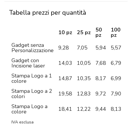
Tabella prezzi per quantità
50
100
2
10 pz
25 pz
pz
pz
pz
Gadget senza
9,28
7,05
5,94
5,57
5,
Personalizzazione
Gadget con
14,03
10,05
7,68
6,79
5,
Incisione laser
Stampa Logo a 1
14,87
10,35
8,17
6,99
6,
colore
Stampa Logo a 2
19,58
12,83
9,72
7,90
6,
colori
Stampa Logo a
18,41
12,22
9,44
8,13
7,
colore
IVA esclusa