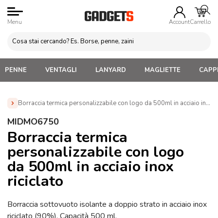
Menu
Account
Carrello
PENNE
VENTAGLI
LANYARD
MAGLIETTE
CAPPE
Borraccia termica personalizzabile con logo da 500ml in acciaio inox
Home
»
Borracce personalizzate con logo. Economiche,
MIDMO6750
termiche, acciaio, alluminio
»
Borracce Termiche
Borraccia termica
Personalizzate
»
Borraccia termica personalizzabile con logo
personalizzabile con logo
da 500ml in acciaio inox riciclato (MIDMO6750)
da 500ml in acciaio inox
riciclato
Borraccia sottovuoto isolante a doppio strato in acciaio inox
riciclato (90%). Capacità 500 ml.