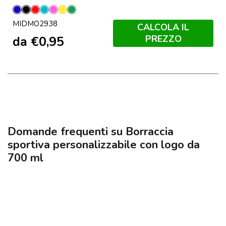
Blu
Nero
Rosso
Turchese
Fucsia
Giallo
Verde
MIDMO2938
Neon
Neon
Neon
CALCOLA IL
PREZZO
da
€
0,95
Domande frequenti su Borraccia
sportiva personalizzabile con logo da
700 ml