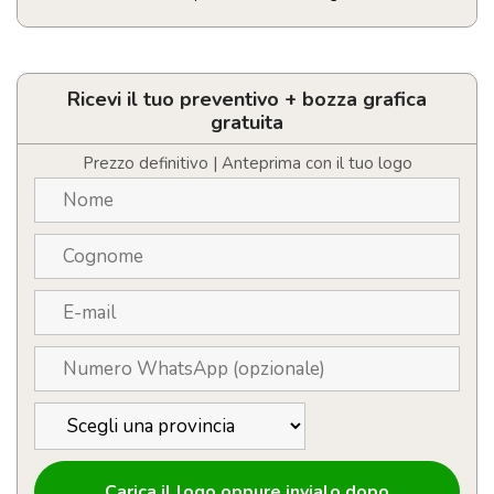
Borraccia
sportiva
personalizzabile
con
Ricevi il tuo preventivo + bozza grafica
logo
gratuita
da
700
Prezzo definitivo | Anteprima con il tuo logo
ml
quantità
Carica il logo oppure invialo dopo