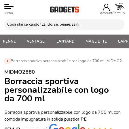
Menu
Account
Carrello
PENNE
VENTAGLI
LANYARD
MAGLIETTE
CAPPE
Borraccia sportiva personalizzabile con logo da 700 ml (MIDMO2880
Home
»
Borracce personalizzate con logo. Economiche,
MIDMO2880
termiche, acciaio, alluminio
»
Borracce Sportive
Borraccia sportiva
Personalizzate
»
Borraccia sportiva personalizzabile con logo
personalizzabile con logo
da 700 ml (MIDMO2880)
da 700 ml
Borraccia sportiva personalizzabile con logo da 700 ml con
comoda impugnatura in solida plastica PE.