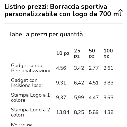
Listino prezzi: Borraccia sportiva
personalizzabile con logo da 700 ml
Tabella prezzi per quantità
25
50
100
25
10 pz
pz
pz
pz
pz
Gadget senza
4,56
3,42
2,77
2,61
2,4
Personalizzazione
Gadget con
9,31
6,42
4,51
3,83
3,1
Incisione laser
Stampa Logo a 1
9,37
5,99
4,47
3,63
3,0
colore
Stampa Logo a 2
13,84
8,25
5,89
4,38
3,4
colori
IVA esclusa