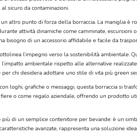
 al sicuro da contaminazioni.
è un altro punto di forza della borraccia. La maniglia è 
e durante attività dinamiche come camminate, escursioni 
 bisogno di un accessorio affidabile e facile da traspor
to sottolinea l’impegno verso la sostenibilità ambientale.
’impatto ambientale rispetto alle alternative realizzate c
er chi desidera adottare uno stile di vita più green sen
e con loghi, grafiche o messaggi, questa borraccia si tr
 fiere o come regalo aziendale, offrendo un prodotto util
o più di un semplice contenitore per bevande: è un simbol
e caratteristiche avanzate, rappresenta una soluzione id