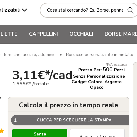
lizzabili
LIETTE
CAPPELLINI
OCCHIALI
BORSE MAR
 termiche, acciaio, alluminio
»
Borracce personalizzate in metallo
*IVA esclusa
500
3,11€*/cad
Prezzo Per:
Pezzi
Senza Personalizzazione
Gadget Colore: Argento
1.555€* /totale
Opaco
o
Calcola il prezzo in tempo reale
1
CLICCA PER SCEGLIERE LA STAMPA
Senza
Stampa a 1 colore