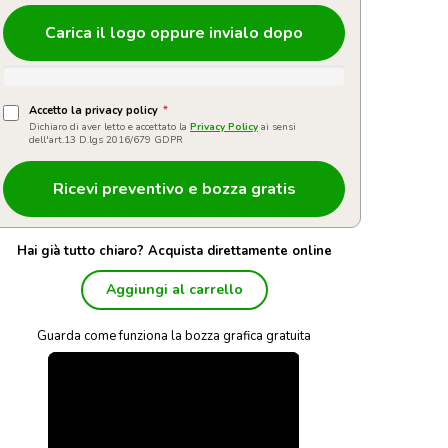
Carica il logo oppure invialo dopo
Accetto la privacy policy
*
Dichiaro di aver letto e accettato la
Privacy Policy
ai sensi
dell'art.13 D.lgs 2016/679 GDPR
Hai già tutto chiaro? Acquista direttamente online
Aggiungi al carrello
Guarda come funziona la bozza grafica gratuita