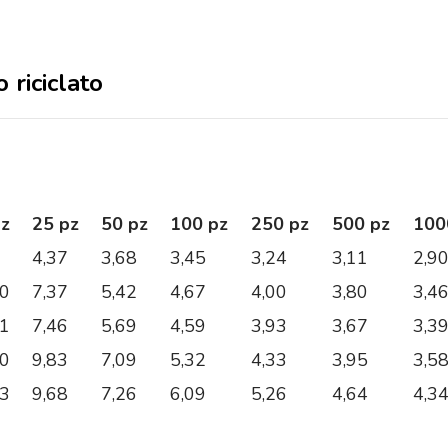
o riciclato
pz
25 pz
50 pz
100 pz
250 pz
500 pz
100
4,37
3,68
3,45
3,24
3,11
2,9
50
7,37
5,42
4,67
4,00
3,80
3,4
11
7,46
5,69
4,59
3,93
3,67
3,3
70
9,83
7,09
5,32
4,33
3,95
3,5
03
9,68
7,26
6,09
5,26
4,64
4,3