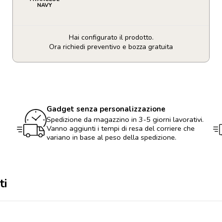
NAVY
Hai configurato il prodotto.
Ora richiedi preventivo e bozza gratuita
Borraccia
in
acciaio
riciclato
quantità
Gadget senza personalizzazione
Spedizione da magazzino in 3-5 giorni lavorativi.
Vanno aggiunti i tempi di resa del corriere che
variano in base al peso della spedizione.
ti