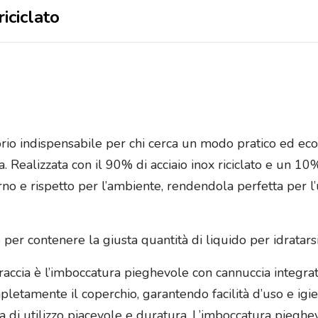
riciclato
essorio indispensabile per chi cerca un modo pratico ed 
 Realizzata con il 90% di acciaio inox riciclato e un 10%
no e rispetto per l’ambiente, rendendola perfetta per l’u
e per contenere la giusta quantità di liquido per idratar
rraccia è l’imboccatura pieghevole con cannuccia integra
amente il coperchio, garantendo facilità d’uso e igiene
nza di utilizzo piacevole e duratura. L’imboccatura piegh