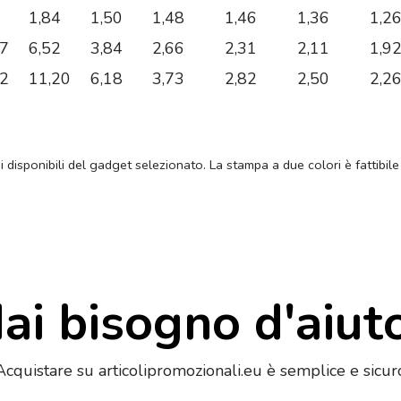
1,84
1,50
1,48
1,46
1,36
1,2
87
6,52
3,84
2,66
2,31
2,11
1,9
02
11,20
6,18
3,73
2,82
2,50
2,2
ni disponibili del gadget selezionato. La stampa a due colori è fattibile
ai bisogno d'aiut
Acquistare su articolipromozionali.eu è semplice e sicur