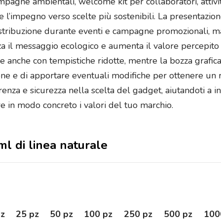
mpagne ambientali, welcome kit per collaboratori, attivit
re l’impegno verso scelte più sostenibili. La presentazio
 distribuzione durante eventi e campagne promozionali, 
za il messaggio ecologico e aumenta il valore percepito 
re anche con tempistiche ridotte, mentre la bozza grafica
ione e di apportare eventuali modifiche per ottenere un 
nza e sicurezza nella scelta del gadget, aiutandoti a in
e in modo concreto i valori del tuo marchio.
ml di linea naturale
pz
25 pz
50 pz
100 pz
250 pz
500 pz
100