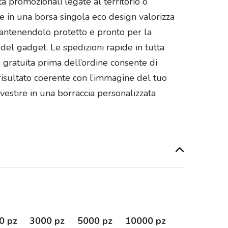
à promozionali legate al territorio o
ne in una borsa singola eco design valorizza
mantenendolo protetto e pronto per la
del gadget. Le spedizioni rapide in tutta
 gratuita prima dell’ordine consente di
risultato coerente con l’immagine del tuo
vestire in una borraccia personalizzata
0 pz
3000 pz
5000 pz
10000 pz