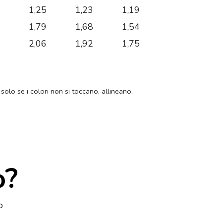
6
1,25
1,23
1,19
2
1,79
1,68
1,54
6
2,06
1,92
1,75
 solo se i colori non si toccano, allineano,
o?
o