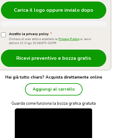
Carica il logo oppure invialo dopo
Accetto la privacy policy
*
Dichiaro di aver letto e accettato la
Privacy Policy
ai sensi
dell'art.13 D.lgs 2016/679 GDPR
Hai già tutto chiaro? Acquista direttamente online
Aggiungi al carrello
Guarda come funziona la bozza grafica gratuita