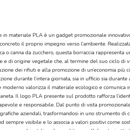
e in materiale PLA è un gadget promozionale innovativo 
ncreto il proprio impegno verso l’ambiente. Realizzata 
ca o canna da zucchero, questa borraccia rappresenta un’
nte e di origine vegetale che, al termine del suo ciclo di
zione dei rifiuti e alla promozione di un’economia più c
one durante l’intera giornata, sia in ufficio sia durante a
e e moderno valorizza il materiale ecologico e comunic
pianeta. Il logo PLA presente sul prodotto rafforza l’ident
pevole e responsabile. Dal punto di vista promozionale,
 grafiche aziendali, trasformandosi in uno strumento di
d sempre visibile e lo associa a valori positivi come sos