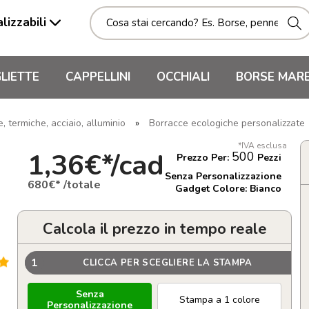
lizzabili
LIETTE
CAPPELLINI
OCCHIALI
BORSE MAR
 termiche, acciaio, alluminio
»
Borracce ecologiche personalizzate
*IVA esclusa
1,36€*/cad
500
Prezzo Per:
Pezzi
Senza Personalizzazione
680€* /totale
Gadget Colore: Bianco
Calcola il prezzo in tempo reale
1
CLICCA PER SCEGLIERE LA STAMPA
Senza
Stampa a 1 colore
Personalizzazione