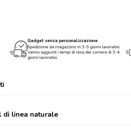
830
ml
di
linea
naturale
quantità
Gadget senza personalizzazione
Spedizione da magazzino in 3-5 giorni lavorativi.
Vanno aggiunti i tempi di resa del corriere di 3-4
giorni lavorativi.
ti
 di linea naturale