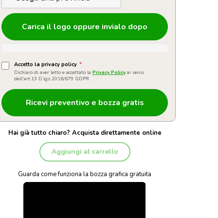
Carica il logo oppure invialo dopo
Accetto la privacy policy
*
Dichiaro di aver letto e accettato la
Privacy Policy
ai sensi
dell'art.13 D.lgs 2016/679 GDPR
Hai già tutto chiaro? Acquista direttamente online
Aggiungi al carrello
Guarda come funziona la bozza grafica gratuita