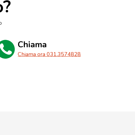
o?
o
Chiama
Chiama ora 031.3574828