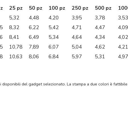
pz
25 pz
50 pz
100 pz
250 pz
500 pz
100
5,32
4,48
4,20
3,95
3,78
3,5
75
8,32
6,22
5,42
4,71
4,47
4,0
36
8,41
6,49
5,34
4,64
4,34
4,0
95
10,78
7,89
6,07
5,04
4,62
4,2
28
10,63
8,06
6,84
5,97
5,31
4,9
ni disponibili del gadget selezionato. La stampa a due colori è fattibile