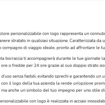
colore personalizzabile con logo rappresenta un connubio
anere idratato in qualsiasi situazione. Caratterizzata d
o compagno di viaggio ideale, pronto ad affrontare le t
ta borraccia ti accompagnerà durante le tue giornate l
re o fredde per 24 ore grazie al suo doppio strato isola
a d’uso senza fastidi, evitando sprechi e garantendo un ut
ia con il logo della tua azienda la rende un’opzione pro
 ma anche un simbolo del tuo impegno per uno stile di v
rsonalizzabile con logo è realizzata in acciaio inossidab