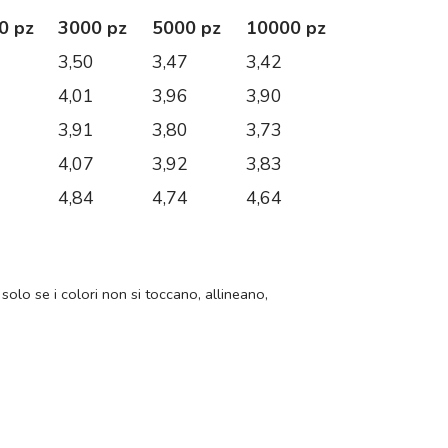
0 pz
3000 pz
5000 pz
10000 pz
3
3,50
3,47
3,42
9
4,01
3,96
3,90
2
3,91
3,80
3,73
1
4,07
3,92
3,83
7
4,84
4,74
4,64
 solo se i colori non si toccano, allineano,