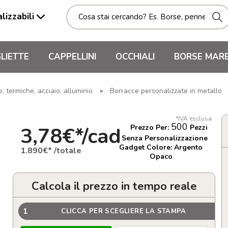
lizzabili
LIETTE
CAPPELLINI
OCCHIALI
BORSE MAR
 termiche, acciaio, alluminio
»
Borracce personalizzate in metallo
*IVA esclusa
500
3,78€*/cad
Prezzo Per:
Pezzi
Senza Personalizzazione
Gadget Colore: Argento
1.890€* /totale
Opaco
Calcola il prezzo in tempo reale
1
CLICCA PER SCEGLIERE LA STAMPA