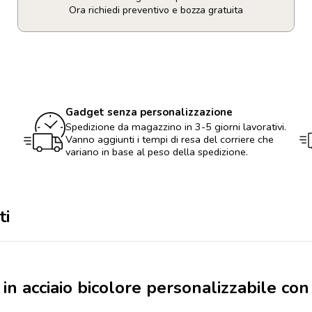
Ora richiedi preventivo e bozza gratuita
Borraccia
da
750ml
in
acciaio
bicolore
personalizzabile
Gadget senza personalizzazione
con
Spedizione da magazzino in 3-5 giorni lavorativi.
logo
Vanno aggiunti i tempi di resa del corriere che
quantità
variano in base al peso della spedizione.
ti
in acciaio bicolore personalizzabile con