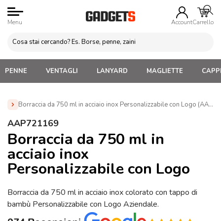
Menu
Account
Carrello
PENNE
VENTAGLI
LANYARD
MAGLIETTE
CAPPE
Borraccia da 750 ml in acciaio inox Personalizzabile con Logo (AAP7
Home
»
Borracce personalizzate con logo. Economiche,
AAP721169
termiche, acciaio, alluminio
»
Borracce personalizzate in
Borraccia da 750 ml in
metallo
»
Borraccia da 750 ml in acciaio inox Personalizzabile
acciaio inox
con Logo (AAP721169)
Personalizzabile con Logo
Borraccia da 750 ml in acciaio inox colorato con tappo di
bambù Personalizzabile con Logo Aziendale.