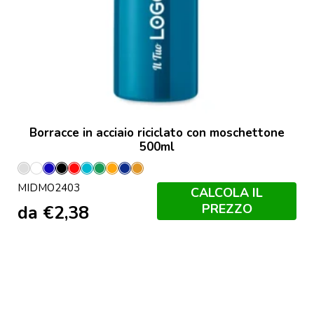
Borracce in acciaio riciclato con moschettone
500ml
Argento
Bianco
Blu
Nero
Rosso
Turchese
Verde
Arancio
Francese
Ochre
MIDMO2403
Opaco
Navy
CALCOLA IL
PREZZO
da
€
2,38