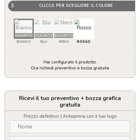
3
CLICCA PER SCEGLIERE IL COLORE
ESAURITO
ESAURITO
ESAURITO
BIANCO
BLU
NERO
ROSSO
Hai configurato il prodotto.
Ora richiedi preventivo e bozza gratuita
Borraccia
da
750
ml
Ricevi il tuo preventivo + bozza grafica
in
gratuita
acciaio
inox
Prezzo definitivo | Anteprima con il tuo logo
Personalizzabile
con
Logo
quantità