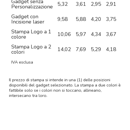
Gadget senza
5,32
3,61
2,95
2,91
2,8
Personalizzazione
Gadget con
9,58
5,88
4,20
3,75
3,4
Incisione laser
Stampa Logo a 1
10,06
5,97
4,34
3,67
3,2
colore
Stampa Logo a 2
14,02
7,69
5,29
4,18
3,5
colori
IVA esclusa
Il prezzo di stampa si intende in una (1) delle posizioni
disponibili del gadget selezionato. La stampa a due colori è
fattibile solo se i colori non si toccano, allineano,
intersecano tra loro.