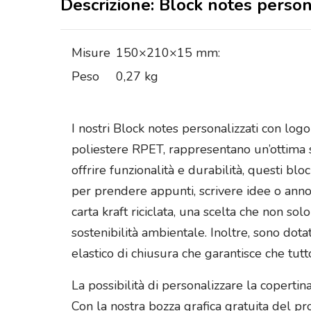
Descrizione: Block notes persona
Misure
150×210×15 mm:
Peso
0,27 kg
I nostri Block notes personalizzati con log
poliestere RPET, rappresentano un’ottima s
offrire funzionalità e durabilità, questi bl
per prendere appunti, scrivere idee o annot
carta kraft riciclata, una scelta che non so
sostenibilità ambientale. Inoltre, sono dota
elastico di chiusura che garantisce che tu
La possibilità di personalizzare la copertin
Con la nostra bozza grafica gratuita del pr