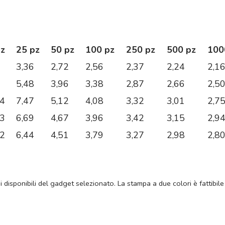
pz
25 pz
50 pz
100 pz
250 pz
500 pz
100
3,36
2,72
2,56
2,37
2,24
2,1
5,48
3,96
3,38
2,87
2,66
2,5
44
7,47
5,12
4,08
3,32
3,01
2,7
63
6,69
4,67
3,96
3,42
3,15
2,9
32
6,44
4,51
3,79
3,27
2,98
2,8
ni disponibili del gadget selezionato. La stampa a due colori è fattibile