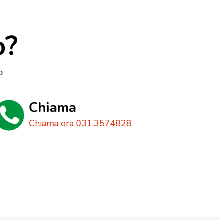
o?
o
Chiama
Chiama ora 031.3574828