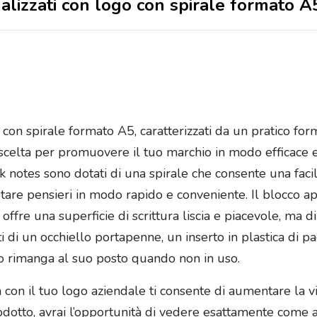
lizzati con logo con spirale formato A5
o con spirale formato A5, caratterizzati da un pratico fo
celta per promuovere il tuo marchio in modo efficace e
ock notes sono dotati di una spirale che consente una fac
are pensieri in modo rapido e conveniente. Il blocco app
lo offre una superficie di scrittura liscia e piacevole, m
ti di un occhiello portapenne, un inserto in plastica di p
tto rimanga al suo posto quando non in uso.
a con il tuo logo aziendale ti consente di aumentare la vi
odotto, avrai l’opportunità di vedere esattamente come ap