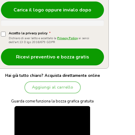
Carica il logo oppure invialo dopo
Accetto la privacy policy
*
Dichiaro di aver letto e accettato la
Privacy Policy
ai sensi
dell'art.13 D.lgs 2016/679 GDPR
Hai già tutto chiaro? Acquista direttamente online
Aggiungi al carrello
Guarda come funziona la bozza grafica gratuita