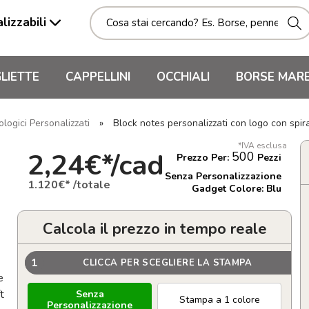
lizzabili
LIETTE
CAPPELLINI
OCCHIALI
BORSE MAR
ologici Personalizzati
»
Block notes personalizzati con logo con spir
*IVA esclusa
2,24€*/cad
500
Prezzo Per:
Pezzi
Senza Personalizzazione
1.120€* /totale
Gadget Colore: Blu
Calcola il prezzo in tempo reale
1
CLICCA PER SCEGLIERE LA STAMPA
e
t
Senza
Stampa a 1 colore
Personalizzazione