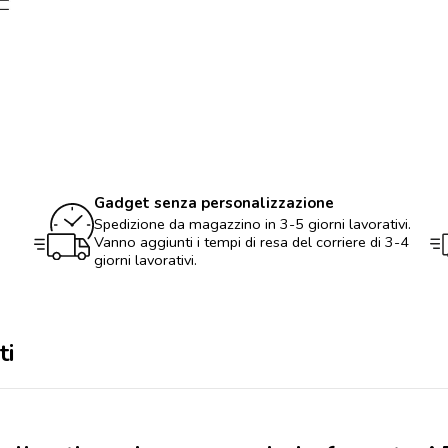
Block
notes
personalizzati
con
logo
con
spirale
formato
A5
-
fogli
Gadget senza personalizzazione
a
righe
Spedizione da magazzino in 3-5 giorni lavorativi.
quantità
Vanno aggiunti i tempi di resa del corriere di 3-4
giorni lavorativi.
ti