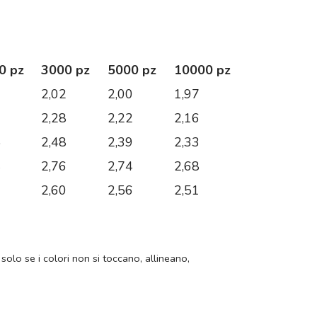
0 pz
3000 pz
5000 pz
10000 pz
6
2,02
2,00
1,97
0
2,28
2,22
2,16
5
2,48
2,39
2,33
4
2,76
2,74
2,68
0
2,60
2,56
2,51
 solo se i colori non si toccano, allineano,