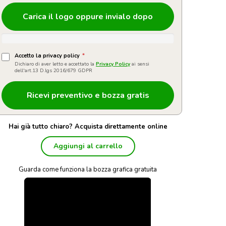
Carica il logo oppure invialo dopo
Accetto la privacy policy
*
Dichiaro di aver letto e accettato la
Privacy Policy
ai sensi
dell'art.13 D.lgs 2016/679 GDPR
Hai già tutto chiaro? Acquista direttamente online
Aggiungi al carrello
Guarda come funziona la bozza grafica gratuita