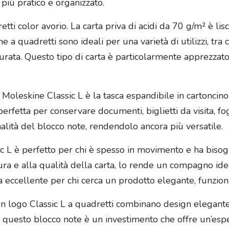
 più pratico e organizzato.
ti color avorio. La carta priva di acidi da 70 g/m² è lis
e a quadretti sono ideali per una varietà di utilizzi, tra c
turata. Questo tipo di carta è particolarmente apprezzat
e Moleskine Classic L è la tasca espandibile in cartoncino
rfetta per conservare documenti, biglietti da visita, fogli
alità del blocco note, rendendolo ancora più versatile.
c L è perfetto per chi è spesso in movimento e ha bisogn
icura e alla qualità della carta, lo rende un compagno i
lta eccellente per chi cerca un prodotto elegante, funzio
n logo Classic L a quadretti combinano design elegante, 
à, questo blocco note è un investimento che offre un’espe