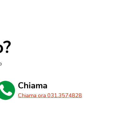
o?
o
Chiama
Chiama ora 031.3574828