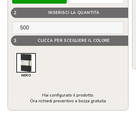
2
INSERISCI LA QUANTITÀ
3
CLICCA PER SCEGLIERE IL COLORE
NERO
Hai configurato il prodotto.
Ora richiedi preventivo e bozza gratuita
Block
notes
Moleskine
Personalizzabili
con