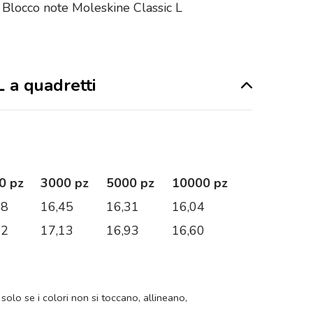
il Blocco note Moleskine Classic L
L a quadretti
0 pz
3000 pz
5000 pz
10000 pz
58
16,45
16,31
16,04
32
17,13
16,93
16,60
 solo se i colori non si toccano, allineano,