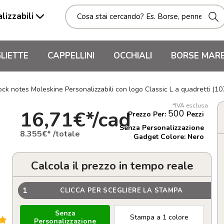
lizzabili
LIETTE
CAPPELLINI
OCCHIALI
BORSE MAR
ock notes Moleskine Personalizzabili con logo Classic L a quadretti (1
*IVA esclusa
16,71€*/cad
500
Prezzo Per:
Pezzi
Senza Personalizzazione
8.355€* /totale
Gadget Colore: Nero
Calcola il prezzo in tempo reale
1
CLICCA PER SCEGLIERE LA STAMPA
Senza
Stampa a 1 colore
Personalizzazione