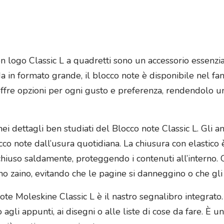
n logo Classic L a quadretti sono un accessorio essenzial
da in formato grande, il blocco note è disponibile nel f
ffre opzioni per ogni gusto e preferenza, rendendolo u
 nei dettagli ben studiati del Blocco note Classic L. Gli
o note dall’usura quotidiana. La chiusura con elastico è 
chiuso saldamente, proteggendo i contenuti all’interno.
uno zaino, evitando che le pagine si danneggino o che gli
te Moleskine Classic L è il nastro segnalibro integrato.
o agli appunti, ai disegni o alle liste di cose da fare. È