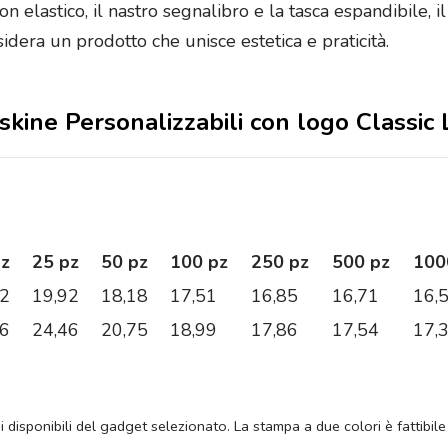
con elastico, il nastro segnalibro e la tasca espandibile, 
idera un prodotto che unisce estetica e praticità.
skine Personalizzabili con logo Classic 
pz
25 pz
50 pz
100 pz
250 pz
500 pz
100
72
19,92
18,18
17,51
16,85
16,71
16,
16
24,46
20,75
18,99
17,86
17,54
17,
ni disponibili del gadget selezionato. La stampa a due colori è fattibile