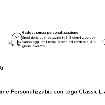
logo
Classic
L
a
quadretti
quantità
Gadget senza personalizzazione
Spedizione da magazzino in 3-5 giorni lavorativi.
Vanno aggiunti i tempi di resa del corriere di 3-4
giorni lavorativi..
ti
ine Personalizzabili con logo Classic L 