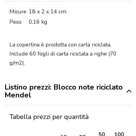
Misure
18 x 2 x 14 cm:
Peso
0,16 kg
La copertina è prodotta con carta riciclata.
Include 60 fogli di carta riciclata a righe (70
g/m2).
Listino prezzi: Blocco note riciclato
Mendel
Tabella prezzi per quantità
50
100
2