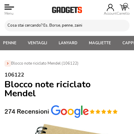
Menu
Account
Carrello
PENNE
VENTAGLI
LANYARD
MAGLIETTE
CAPPE
Blocco note riciclato Mendel (106122)
Home
»
Blocchi appunti Personalizzati
»
Blocchi Ecologici
106122
Personalizzati
»
Blocco note riciclato Mendel (106122)
Blocco note riciclato
Mendel