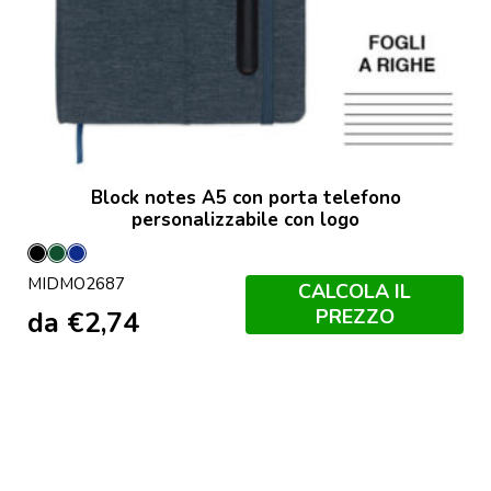
Block notes A5 con porta telefono
personalizzabile con logo
Nero
Verde
Francese
MIDMO2687
Scuro
Navy
CALCOLA IL
PREZZO
da
€
2,74