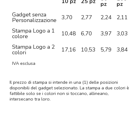
10 pz
25 pz
pz
pz
pz
Gadget senza
3,70
2,77
2,24
2,11
1,
Personalizzazione
Stampa Logo a 1
10,48
6,70
3,97
3,03
2,
colore
Stampa Logo a 2
17,16
10,53
5,79
3,84
3,
colori
IVA esclusa
Il prezzo di stampa si intende in una (1) delle posizioni
disponibili del gadget selezionato. La stampa a due colori è
fattibile solo se i colori non si toccano, allineano,
intersecano tra loro.