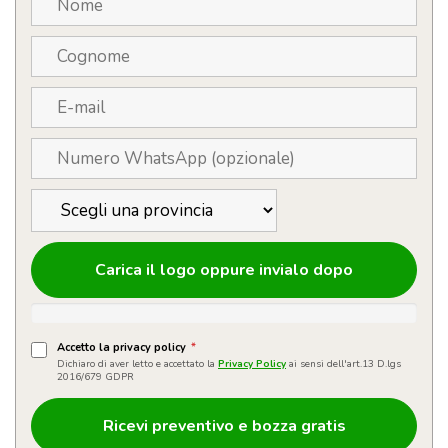
A5
quantità
Carica il logo oppure invialo dopo
Accetto la privacy policy
*
Dichiaro di aver letto e accettato la
Privacy Policy
ai sensi dell'art.13 D.lgs
2016/679 GDPR