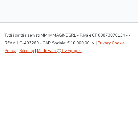
Tutti i diritti riservati MM IMMAGINE SRL - P.Iva e CF 03873070134 - -
REA n. LC-403269 - CAP. Sociale: € 10.000,00 i.v. |
Privacy Cookie
Policy
-
Sitemap
|
Made with
by Egogea