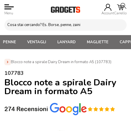
Menu
Account
Carrello
PENNE
VENTAGLI
LANYARD
MAGLIETTE
CAPPE
Blocco note a spirale Dairy Dream in formato A5 (107783)
Home
»
Blocchi appunti Personalizzati
»
Blocchi Ecologici
107783
Personalizzati
»
Blocco note a spirale Dairy Dream in formato
Blocco note a spirale Dairy
A5 (107783)
Dream in formato A5