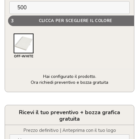
3
CLICCA PER SCEGLIERE IL COLORE
OFF-WHITE
Hai configurato il prodotto.
Ora richiedi preventivo e bozza gratuita
Blocco
note
a
spirale
Ricevi il tuo preventivo + bozza grafica
Dairy
gratuita
Dream
in
Prezzo definitivo | Anteprima con il tuo logo
formato