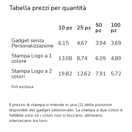
Tabella prezzi per quantità
50
100
2
10 pz
25 pz
pz
pz
pz
Gadget senza
6,15
4,67
3,94
3,69
3,
Personalizzazione
Stampa Logo a 1
13,08
8,74
6,09
4,89
4,
colore
Stampa Logo a 2
19,82
12,62
7,91
5,72
4,
colori
IVA esclusa
Il prezzo di stampa si intende in una (1) delle posizioni
disponibili del gadget selezionato. La stampa a due colori è
fattibile solo se i colori non si toccano, allineano,
intersecano tra loro.