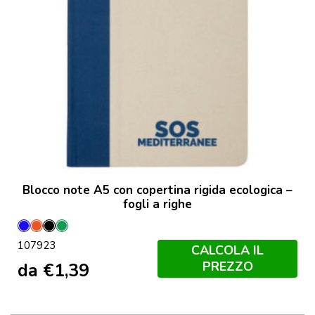
Blocco note A5 con copertina rigida ecologica –
fogli a righe
Blu
Mattone
Nero
Verde
107923
Hale
melange
CALCOLA IL
PREZZO
da
€
1,39