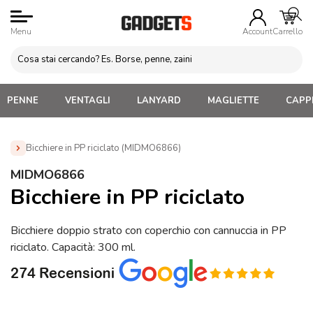
Menu
Account
Carrello
PENNE
VENTAGLI
LANYARD
MAGLIETTE
CAPPE
Bicchiere in PP riciclato (MIDMO6866)
Home
»
Tazze e bicchieri
»
Tazze senza manico, Bicchieri
»
MIDMO6866
Bicchiere in PP riciclato (MIDMO6866)
Bicchiere in PP riciclato
Bicchiere doppio strato con coperchio con cannuccia in PP
riciclato. Capacità: 300 ml.