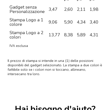
Gadget senza
3,47
2,60
2,11
1,98
1,8
Personalizzazione
Stampa Logo a 1
9,06
5,90
4,34
3,40
2,8
colore
Stampa Logo a 2
13,77
8,38
5,89
4,31
3,4
colori
IVA esclusa
Il prezzo di stampa si intende in una (1) delle posizioni
disponibili del gadget selezionato. La stampa a due colori è
fattibile solo se i colori non si toccano, allineano,
intersecano tra loro.
Hai bisogno d'aiuto?