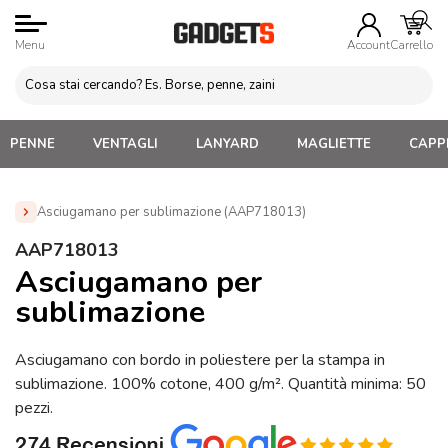
Menu
Account
Carrello
PENNE
VENTAGLI
LANYARD
MAGLIETTE
CAPPE
Asciugamano per sublimazione (AAP718013)
Home
»
Abbigliamento Personalizzato
»
Accappatoi e
AAP718013
Tessili Bagno
»
Asciugamano per sublimazione (AAP718013)
Asciugamano per
sublimazione
Asciugamano con bordo in poliestere per la stampa in
sublimazione. 100% cotone, 400 g/m². Quantità minima: 50
pezzi.