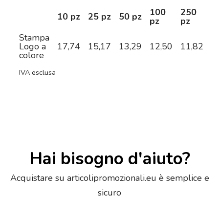
100
250
5
10 pz
25 pz
50 pz
pz
pz
p
Stampa
Logo a
17,74
15,17
13,29
12,50
11,82
1
colore
IVA esclusa
Hai bisogno d'aiuto?
Acquistare su articolipromozionali.eu è semplice e
sicuro