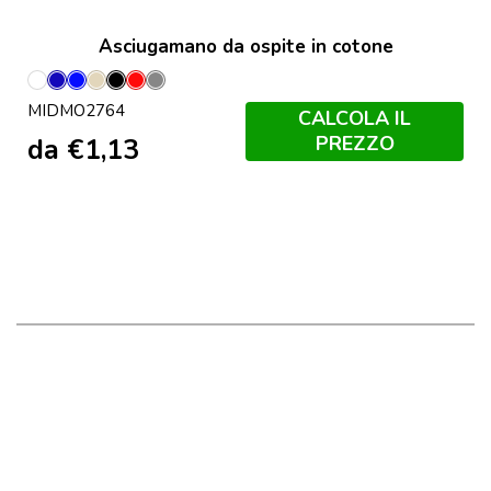
Asciugamano da ospite in cotone
Bianco
Blu
Blu
Corda
Nero
Rosso
Grigio
MIDMO2764
Royal
Pietra
CALCOLA IL
PREZZO
da
€
1,13