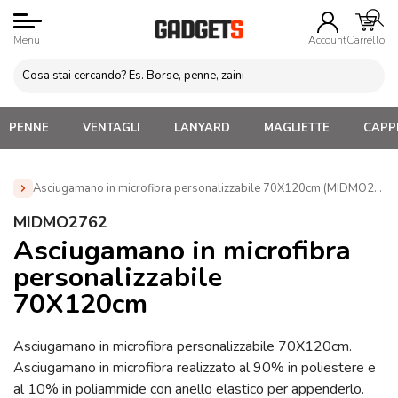
Menu
Account
Carrello
PENNE
VENTAGLI
LANYARD
MAGLIETTE
CAPPE
Asciugamano in microfibra personalizzabile 70X120cm (MIDMO2762
Home
»
Gadget Eventi sportivi sicurezza
»
Articoli da
MIDMO2762
Palestra e Fitness
»
Asciugamano in microfibra
Asciugamano in microfibra
personalizzabile 70X120cm (MIDMO2762)
personalizzabile
70X120cm
Asciugamano in microfibra personalizzabile 70X120cm.
Asciugamano in microfibra realizzato al 90% in poliestere e
al 10% in poliammide con anello elastico per appenderlo.