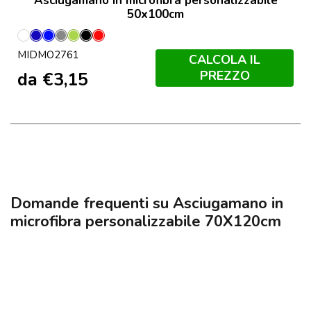
Asciugamano in microfibra personalizzabile
50x100cm
Bianco
Blu
Blu
Grigio
Lime
Nero
Rosso
MIDMO2761
Royal
CALCOLA IL
PREZZO
da
€
3,15
Domande frequenti su Asciugamano in
microfibra personalizzabile 70X120cm