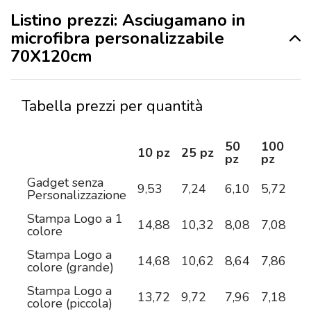
Listino prezzi: Asciugamano in
microfibra personalizzabile
70X120cm
Tabella prezzi per quantità
50
100
2
10 pz
25 pz
pz
pz
pz
Gadget senza
9,53
7,24
6,10
5,72
5,
Personalizzazione
Stampa Logo a 1
14,88
10,32
8,08
7,08
6,
colore
Stampa Logo a
14,68
10,62
8,64
7,86
7,
colore (grande)
Stampa Logo a
13,72
9,72
7,96
7,18
6,
colore (piccola)