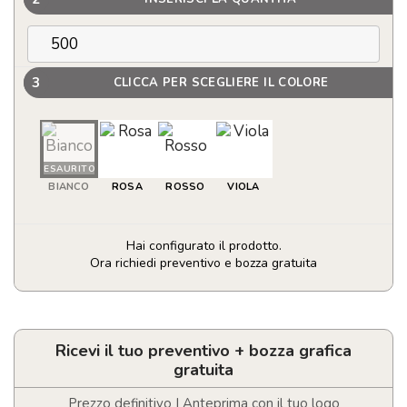
3
CLICCA PER SCEGLIERE IL COLORE
ESAURITO
BIANCO
ROSA
ROSSO
VIOLA
Hai configurato il prodotto.
Ora richiedi preventivo e bozza gratuita
Antistress
a
forma
di
Ricevi il tuo preventivo + bozza grafica
cuore
gratuita
personalizzabile
con
Prezzo definitivo | Anteprima con il tuo logo