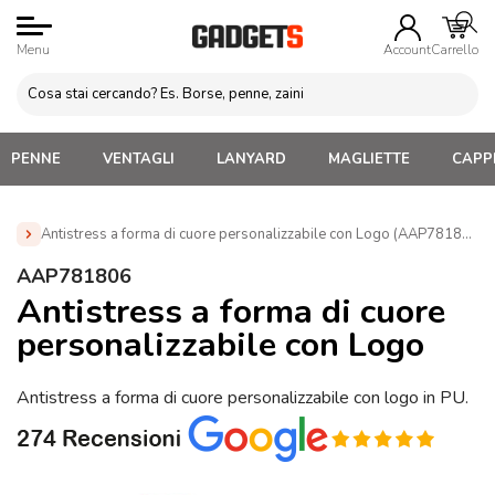
Menu
Account
Carrello
PENNE
VENTAGLI
LANYARD
MAGLIETTE
CAPPE
Antistress a forma di cuore personalizzabile con Logo (AAP781806)
Home
»
A forma di cuore
»
Gadget a forma di cuore
»
AAP781806
Antistress a forma di cuore personalizzabile con Logo
Antistress a forma di cuore
(AAP781806)
personalizzabile con Logo
Antistress a forma di cuore personalizzabile con logo in PU.