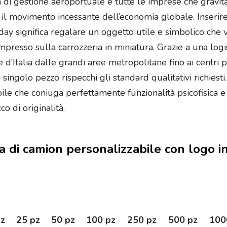
tà di gestione aeroportuale e tutte le imprese che gravit
l movimento incessante dell’economia globale. Inserire 
day significa regalare un oggetto utile e simbolico che
impresso sulla carrozzeria in miniatura. Grazie a una logi
 d’Italia dalle grandi aree metropolitane fino ai centri p
singolo pezzo rispecchi gli standard qualitativi richiesti
le che coniuga perfettamente funzionalità psicofisica e 
 di originalità.
ma di camion personalizzabile con logo i
pz
25 pz
50 pz
100 pz
250 pz
500 pz
100