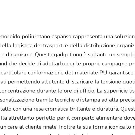
n morbido poliuretano espanso rappresenta una soluzione
della logistica dei trasporti e della distribuzione organ
à e dinamismo. Questo gadget non è soltanto un semplic
d che decide di adottarlo per le proprie campagne prom
a particolare conformazione del materiale PU garantisce
uali permettendo all’utente di scaricare la tensione quo
a concentrazione durante le ore di ufficio. La superficie 
sonalizzazione tramite tecniche di stampa ad alta preci
ntatto con una resa cromatica brillante e duratura. Quest
ta altrettanto perfetto per il comparto alimentare dove
nicare al cliente finale. Inoltre la sua forma iconica