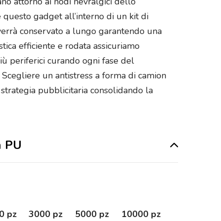
ano attorno ai nodi nevralgici dello
questo gadget all’interno di un kit di
 verrà conservato a lungo garantendo una
stica efficiente e rodata assicuriamo
iù periferici curando ogni fase del
. Scegliere un antistress a forma di camion
strategia pubblicitaria consolidando la
n PU
0 pz
3000 pz
5000 pz
10000 pz