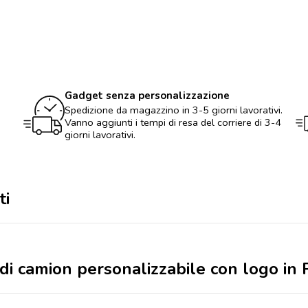
forma
di
camion
personalizzabile
con
logo
in
PU
Gadget senza personalizzazione
quantità
Spedizione da magazzino in 3-5 giorni lavorativi.
Vanno aggiunti i tempi di resa del corriere di 3-4
giorni lavorativi.
ti
 di camion personalizzabile con logo in