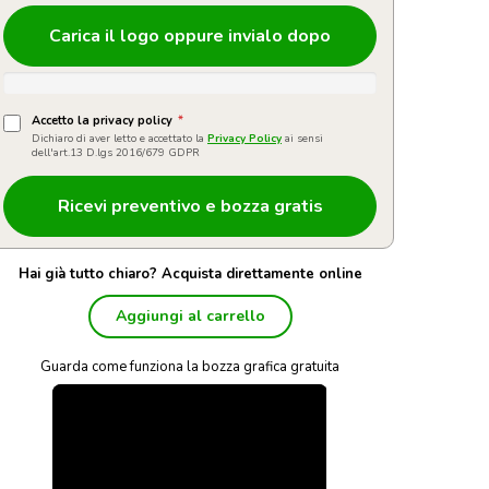
Carica il logo oppure invialo dopo
Accetto la privacy policy
*
Dichiaro di aver letto e accettato la
Privacy Policy
ai sensi
dell'art.13 D.lgs 2016/679 GDPR
Hai già tutto chiaro? Acquista direttamente online
Aggiungi al carrello
Guarda come funziona la bozza grafica gratuita