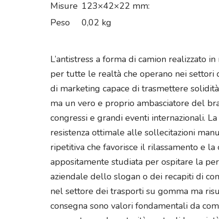
Misure
123×42×22 mm:
Peso
0,02 kg
L’antistress a forma di camion realizzato i
per tutte le realtà che operano nei settori 
di marketing capace di trasmettere solidit
ma un vero e proprio ambasciatore del bran
congressi e grandi eventi internazionali. L
resistenza ottimale alle sollecitazioni man
ripetitiva che favorisce il rilassamento e l
appositamente studiata per ospitare la per
aziendale dello slogan o dei recapiti di co
nel settore dei trasporti su gomma ma risul
consegna sono valori fondamentali da comu