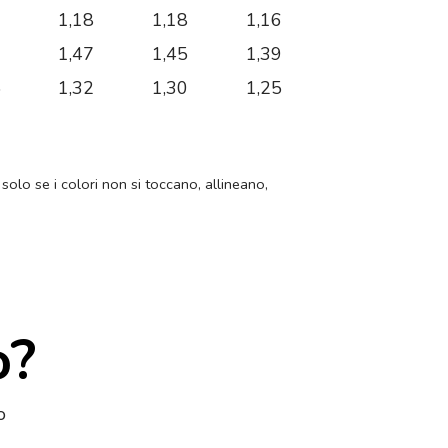
7
1,18
1,18
1,16
1
1,47
1,45
1,39
5
1,32
1,30
1,25
 solo se i colori non si toccano, allineano,
o?
o