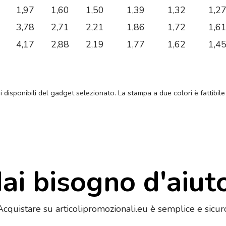
1,97
1,60
1,50
1,39
1,32
1,2
3,78
2,71
2,21
1,86
1,72
1,6
4,17
2,88
2,19
1,77
1,62
1,4
ni disponibili del gadget selezionato. La stampa a due colori è fattibile
ai bisogno d'aiut
Acquistare su articolipromozionali.eu è semplice e sicur