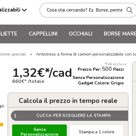
lizzabili
LIETTE
CAPPELLINI
OCCHIALI
BORSE MAR
forme speciali
»
Antistress a forma di camion personalizzabile con 
*IVA esclusa
1,32€*/cad
500
Prezzo Per:
Pezzi
Senza Personalizzazione
660€* /totale
Gadget Colore: Grigio
Calcola il prezzo in tempo reale
go
1
CLICCA PER SCEGLIERE LA STAMPA
Senza
Stampa a 1 colore
Personalizzazione