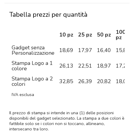
Tabella prezzi per quantità
100
10 pz
25 pz
50 pz
pz
Gadget senza
18,69
17,97
16,40
15,80
Personalizzazione
Stampa Logo a 1
26,13
22,51
18,97
17,28
colore
Stampa Logo a 2
32,85
26,39
20,82
18,08
colori
IVA esclusa
Il prezzo di stampa si intende in una (1) delle posizioni
disponibili del gadget selezionato. La stampa a due colori è
fattibile solo se i colori non si toccano, allineano,
intersecano tra loro.