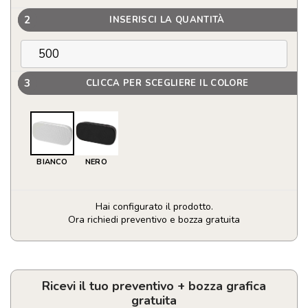
2
INSERISCI LA QUANTITÀ
3
CLICCA PER SCEGLIERE IL COLORE
BIANCO
NERO
Hai configurato il prodotto.
Ora richiedi preventivo e bozza gratuita
Altoparlante
Bluetooth
IPX5
in
Ricevi il tuo preventivo + bozza grafica
plastica
gratuita