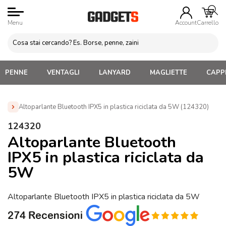
Menu
Account
Carrello
PENNE
VENTAGLI
LANYARD
MAGLIETTE
CAPPE
Altoparlante Bluetooth IPX5 in plastica riciclata da 5W (124320)
Home
»
Gadget per Cellulare Personalizzati
»
Gadget
124320
Tecnologici Personalizzati
»
Speaker Bluetooth Personalizzati
Altoparlante Bluetooth
»
Altoparlante Bluetooth IPX5 in plastica riciclata da 5W
IPX5 in plastica riciclata da
(124320)
5W
Altoparlante Bluetooth IPX5 in plastica riciclata da 5W