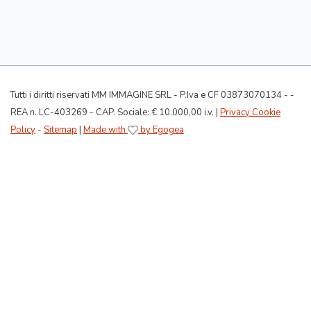
Tutti i diritti riservati MM IMMAGINE SRL - P.Iva e CF 03873070134 - -
REA n. LC-403269 - CAP. Sociale: € 10.000,00 i.v. |
Privacy Cookie
Policy
-
Sitemap
|
Made with
by Egogea