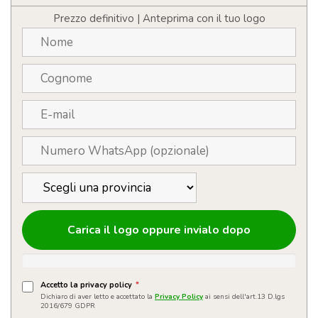
riciclata
da
Prezzo definitivo | Anteprima con il tuo logo
5W
quantità
Carica il logo oppure invialo dopo
Accetto la privacy policy
*
Dichiaro di aver letto e accettato la
Privacy Policy
ai sensi dell'art.13 D.lgs
2016/679 GDPR