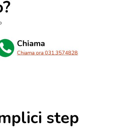
o?
o
Chiama
Chiama ora 031.3574828
mplici step