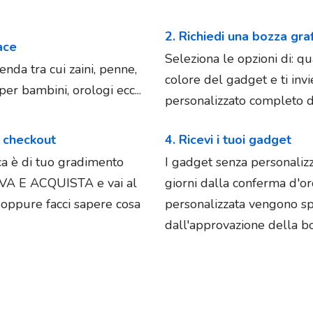
2. Richiedi una bozza gra
iace
Seleziona le opzioni di: qu
enda tra cui zaini, penne,
colore del gadget e ti in
er bambini, orologi ecc...
personalizzato completo di
l checkout
4. Ricevi i tuoi gadget
ica è di tuo gradimento
I gadget senza personaliz
OVA E ACQUISTA e vai al
giorni dalla conferma d'o
e oppure facci sapere cosa
personalizzata vengono spe
dall'approvazione della bo