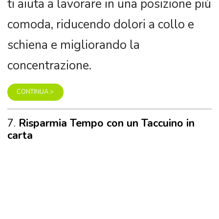
ti aiuta a lavorare in una posizione più
comoda, riducendo dolori a collo e
schiena e migliorando la
concentrazione.
CONTINUA >
7.
Risparmia Tempo con un Taccuino in
carta
Un
taccuino personalizzato in carta
ti permette di prendere appunti e con