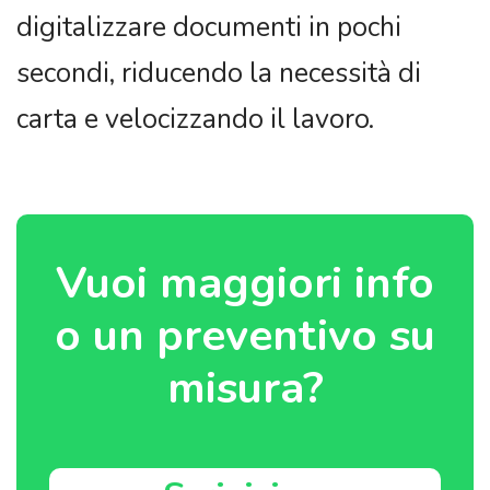
Vuoi maggiori info
o un preventivo su
misura?
Scrivici su
WhatsApp